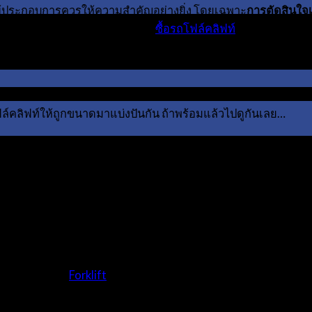
ี่ผู้ประกอบการควรให้ความสำคัญอย่างยิ่ง โดยเฉพาะ
การตัดสินใจเ
นค้าของตน เพื่อให้แน่ใจว่าการ
ซื้อรถโฟล์คลิฟท์
ทุกครั้งเป็นการลง
คลิฟท์ให้ถูกขนาดมาแบ่งปันกัน ถ้าพร้อมแล้วไปดูกันเลย…
ได้ ปัจจุบันมีรถโฟล์คลิฟท์หลากหลายขนาดให้เจ้าของธุรกิจแต่ละ
ทั่วไปความจุของตัวรถสามารถบรรทุกวัตถุสิ่งของได้สูงสุดที่น
ถโฟล์คลิฟท์ (
Forklift
) ด้วย เช่น การยกสูงขึ้นจะส่งผลให้น้ำหนัก