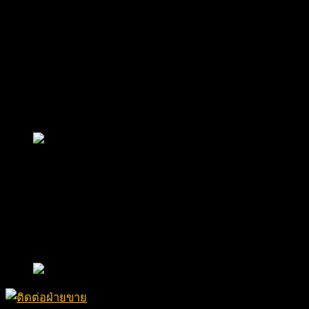
สินค้าโดยทั่วไปภายในอุตสาหกรรมหรือคลังสินค้าของคุณมีน
สินค้าของคุณมีน้ำหนักมากที่สุดกี่กิโลกรัม?
คุณต้องการยกสูงกี่เมตร?
พื้นที่ทางเดินภายในคลังสินค้า/โกดังอุตสาหกรรมของคุณก
มีความจำเป็นต้องใช้รถโฟล์คลิฟท์คิดเป็นกี่ชั่วโมงต่อวัน/
รถโฟล์คลิฟท์จะถูกนำไปใช้ภายในตัวอาคารหรือนอกอาคา
ซื้อรถโฟล์คลิฟท์ คุณภาพสูง ราคาประหยัด ที่ บริษัท กู๊ด แอนด์ ร
“การทราบถึงความต้องการที่แท้จริง” เป็นสิ่งสำคัญอย่างยิ่ง สำห
เพื่อความปลอดภัยและประโยชน์ต่อตัวท่านเอง