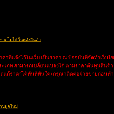
ำหน่าย ตลอดจนให้คำปรึกษาแก่คุณ ทีมงานของเรามีความรู้และมี
ณได้ ไม่ว่าจะเป็น รถโฟล์คลิฟท์แบบแมนนวล รถโฟล์คลิฟท์แบบไฟฟ้
าดไม่ได้ ในคลังสินค้า
าคาที่แจ้งไว้ในเว็บ เป็นราคา ณ ปัจจุบันที่จัดทำเว็บไซ
ะเภท สามารถเปลี่ยนแปลงได้ ตามราคาต้นทุนสินค้า ร
รถแก้ราคาได้ทันทีทันใด) กรุณาติดต่อฝ่ายขายก่อนทำกา
งานยุคใหม่