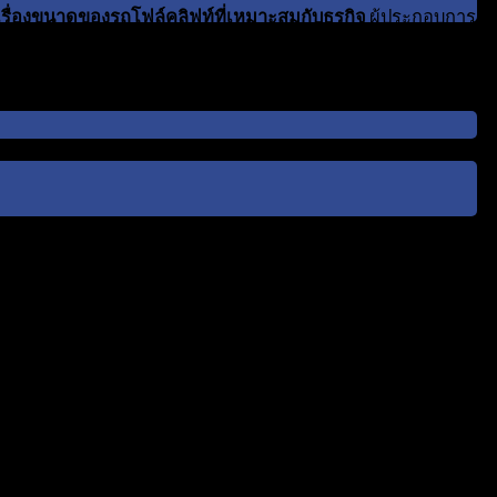
รื่องขนาดของรถโฟล์คลิฟท์ที่เหมาะสมกับธุรกิจ
ผู้ประกอบการ
ทุนที่คุ้มค่าที่สุด
ประเภทได้เลือกใช้งาน ซึ่งขนาดของรถโฟล์คลิฟท์แต่ละรุ่นก็มี
้ำหนัก 3,000 ถึงมากกว่า 5,000 ปอนด์
สูงสุดที่ยกได้มีค่าน้อยลง ควรสอบถามผู้ขายก่อนซื้อหรือเช่าทุก