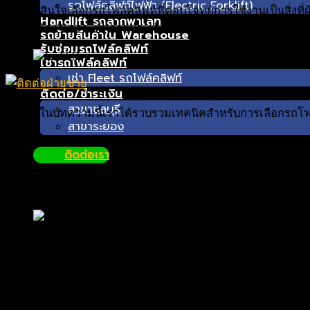
รถโฟล์คลิฟท์ไฟฟ้า (Electric Forklift)
การตัดสินใจเลือกรถโฟล์คลิฟท์ที่ตอบโจทย์การใช้งานเป็นสิ่งท
Handlift รถลากพาเลท
จำเป็นต้องวิเคราะห์หลายประเด็นตามรูปแบบอุตสาหกรรมหรือสิ
รถย้ายสินค้าใน Warehouse
รับซ่อมรถโฟล์คลิฟท์
เช่ารถโฟล์คลิฟท์
เช่า Fleet รถโฟล์คลิฟท์
ติดต่อ/ชำระเงิน
สาขาชลบุรี
สำหรับในบทความนี้เราได้รวบรวมเทคนิคสำหรับการเลือกรถโฟล์
สาขาระยอง
ขนาดรถโฟล์คลิฟท์ คืออะไร ?
ติดต่อเรา
ขนาดรถโฟล์คลิฟท์
คือ ความจุสูงสุดที่รถโฟล์คลิฟท์สามารถยก
ความจุหรือความสามารถในการยกสินค้ามากน้อยแตกต่างกันไป โดย
*ทริคไม่ลับ ต้องไม่ละเลยด้านความเสถียรในการยกน้ำหนักของร
ครั้ง