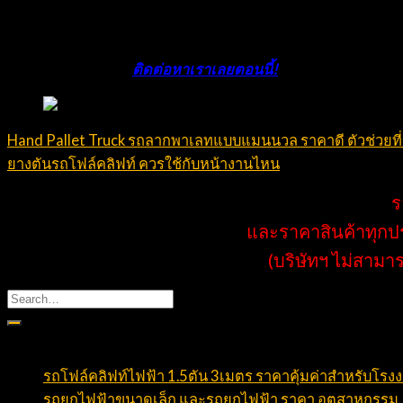
บริษัท กู๊ด แอนด์ ริช เพาเวอร์พลัส จำกัด
เราพร้อมให้บริการจัดจ
คุณเลือกรถโฟล์คลิฟท์ที่เหมาะกับรูปแบบการดำเนินธุรกิจของคุ
ลิฟท์อย่างครบวงจร
ติดต่อหาเราเลยตอนนี้!
Hand Pallet Truck รถลากพาเลทแบบแมนนวล ราคาดี ตัวช่วยที่ข
ยางตันรถโฟล์คลิฟท์ ควรใช้กับหน้างานไหน
ร
และราคาสินค้าทุกปร
(บริษัทฯ ไม่สามา
บทความล่าสุด
รถโฟล์คลิฟท์ไฟฟ้า 1.5ตัน 3เมตร ราคาคุ้มค่าสำหรับโรง
รถยกไฟฟ้าขนาดเล็ก และรถยกไฟฟ้า ราคา อุตสาหกรรม