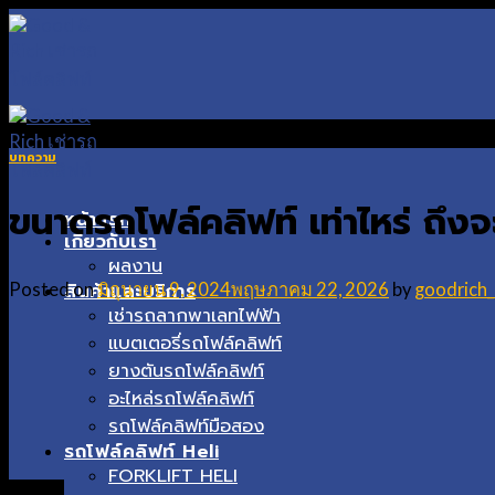
Skip
to
content
บทความ
ขนาดรถโฟล์คลิฟท์ เท่าไหร่ ถึง
หน้าแรก
เกี่ยวกับเรา
ผลงาน
สินค้าและบริการ
Posted on
มิถุนายน 9, 2024
พฤษภาคม 22, 2026
by
goodrich
เช่ารถลากพาเลทไฟฟ้า
แบตเตอรี่รถโฟล์คลิฟท์
ยางตันรถโฟล์คลิฟท์
อะไหล่รถโฟล์คลิฟท์
รถโฟล์คลิฟท์มือสอง
รถโฟล์คลิฟท์ Heli
FORKLIFT HELI