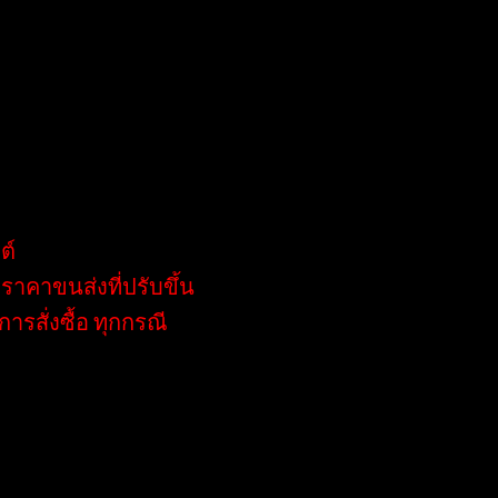
ประสบการณ์หลายปี ในธุรกิจต่างๆ เรามั่นใจว่าสามารถช่วย
า รวมถึงข้อสงสัยเกี่ยวกับอุปกรณ์ชิ้นส่วนอื่น ๆ ของรถโฟล์ค
ต์
าคาขนส่งที่ปรับขึ้น
รสั่งซื้อ ทุกกรณี