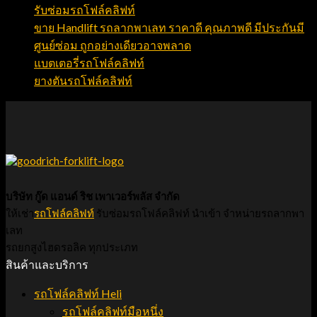
รับซ่อมรถโฟล์คลิฟท์
ขาย Handlift รถลากพาเลท ราคาดี คุณภาพดี มีประกันมี
ศูนย์ซ่อม ถูกอย่างเดียวอาจพลาด
แบตเตอรี่รถโฟล์คลิฟท์
ยางตันรถโฟล์คลิฟท์
บริษัท กู๊ด แอนด์ ริช เพาเวอร์พลัส จำกัด
ให้เช่า
รถโฟล์คลิฟท์
รับซ่อมรถโฟล์คลิฟท์ นำเข้า จำหน่ายรถลากพา
เลท
รถยกสูงไฮดรอลิค ทุกประเภท
สินค้าและบริการ
รถโฟล์คลิฟท์ Heli
รถโฟล์คลิฟท์มือหนึ่ง