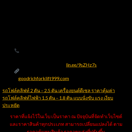
สรุป:
รถโฟล์คลิฟท์ 1.5 ตัน
ถึง 1.8 ตัน ทั้งเครื่องยนต์
ดีเซลและเบนซิน คือตัวเลือกที่คล่องตัว แรง และคุ้ม
ค่าสำหรับงานขนย้ายทั่วไป ยิ่งเมื่อซื้อกับ Goodrich
Forklift ที่มีอะไหล่แท้ ทีมช่างมืออาชีพ และบริการ
ครบวงจร ก็ยิ่งวางใจได้ตลอดอายุการใช้งาน
สนใจรุ่นนี้หรือขอใบเสนอราคา?
โทร
064-149-
3941
หรือ
096-152-6993
·
LINE:
@goodrichforklift
(
lin.ee/9sZHz7s
)
ดูสินค้าและบริการทั้งหมด
ที่
goodrichforklift999.com
รถโฟล์คลิฟท์ 2 ตัน – 2.5 ตัน เครื่องยนต์ดีเซล ราคาคุ้มค่า
รถโฟล์คลิฟท์ไฟฟ้า 1.5 ตัน – 1.8 ตัน แบบนั่งขับ แรง เงียบ
ประหยัด
ราคาที่แจ้งไว้ในเว็บ เป็นราคา ณ ปัจจุบันที่จัดทำเว็บไซต์
และราคาสินค้าทุกประเภท สามารถเปลี่ยนแปลงได้ ตาม
ราคาต้นทุนสินค้า ราคาขนส่งที่ปรับขึ้น