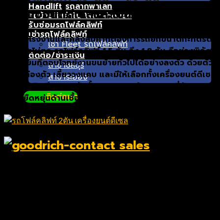
Handlift รถลากพาเลท
(เครื่องยนต์ดีเซลและเบนซิน)
รถย้ายสินค้าใน Warehouse
รับซ่อมรถโฟล์คลิฟท์
เช่ารถโฟล์คลิฟท์
สำหรับโรงงานและคลังสินค้าที่ต้องการรถยกขนาดกะทัดรัด
เช่า Fleet รถโฟล์คลิฟท์
แต่พลังไม่ตก
รถโฟล์คลิฟท์ 1.5 ตัน
ถึง 1.8 ตัน คือช่วงพิกัด
ติดต่อ/ชำระเงิน
ยอดนิยมที่ตอบโจทย์งานขนย้ายทั่วไปได้อย่างลงตัว ด้วยตัว
สาขาชลบุรี
รถที่คล่องตัว เลี้ยววงแคบ และมีให้เลือกทั้งเครื่องยนต์ดีเซล
สาขาระยอง
และเบนซิน จึงเหมาะกับทั้งงานกลางแจ้งและงานที่ต้องการ
ติดต่อเรา
ความยืดหยุ่นด้านเชื้อเพลิง
จุดเด่นของพิกัด 1.5–1.8 ตัน
กะทัดรัด คล่องตัวในพื้นที่จำกัด
ตัวรถขนาดเล็ก เลี้ยววงแคบ ทำงานในทางเดินแคบและคลัง