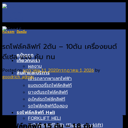
Skip
to
content
Forklift
,
มือหนึ่ง
รถโฟล์คลิฟท์ 2ตัน – 10ตัน เครื่องยนต์
ดีเซล แรง คุ้ม ทน
หน้าแรก
เกี่ยวกับเรา
ผลงาน
Posted on
มกราคม 11, 2020
กรกฎาคม 1, 2026
by
สินค้าและบริการ
goodrich_admin
เช่ารถลากพาเลทไฟฟ้า
แบตเตอรี่รถโฟล์คลิฟท์
ยางตันรถโฟล์คลิฟท์
อะไหล่รถโฟล์คลิฟท์
รถโฟล์คลิฟท์มือสอง
รถโฟล์คลิฟท์ Heli
FORKLIFT HELI
รถโฟล์คลิฟท์ 1.5 ตัน – 1.8 ตัน
รถโฟล์คลิฟท์ไฟฟ้า (Electric Forklift)