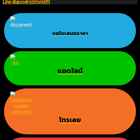
Line @goodrichforklift
ขอใบเสนอราคา
แอดไลน์
โทรเลย