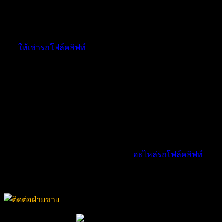
Good & Rich Powerplus Co., Ltd.
บริษัท กู๊ด แอนด์ ริช เพาเวอร์พลัส จำกัด บริษัทจัดจำหน่าย
และ
ให้เช่ารถโฟล์คลิฟท์
ทั้งยังมีบริการครบวงจร ไม่ว่าจะเป็น
บริการซ่อมแซม จากช่างมืออาชีพที่มากด้วยประสบการณ์ การ
บำรุงรักษาเชิงป้องกัน (Service & Mantenance) ซึ่งเป็นการตรวจ
เช็ครถทุกระบบ การเปลี่ยนถ่ายน้ำมันของเหลวและไส้กรอง
เครื่อง เพื่อลดสึกหรอของรถโฟล์คลิฟท์ นอกจากนี้ ยังสามารถ
ซ่อมระบบไฟฟ้ารถโฟล์คลิฟท์ (Electric Repair) , ซ่อมระบบ
ไฮดราลิค (Hydralic Repair), ซ่อมเกียร์รถโฟล์คลิฟท์ ได้อีกด้วย
นอกจากช่างที่ชำนาญการในการซ่อมทุกแขนง Good &
Rich Powerplus Co., Ltd. ยังจัดจำหน่าย
อะไหล่รถโฟล์คลิฟท์
อีก
ด้วย ทำให้คุณสามารถ ซื้อ เช่า ซ่อมครบ จบในที่เดี่ยว ที่ บริษัท
กู๊ด แอนด์ ริช เพาเวอร์พลัส จำกัด