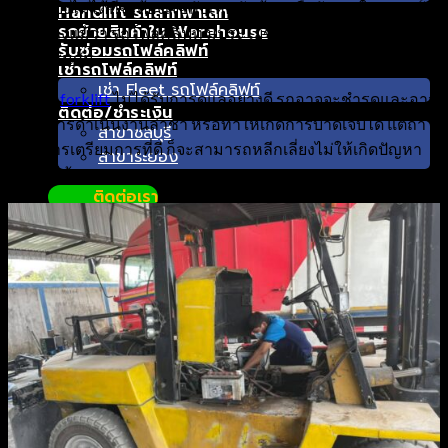
หลีกเลี่ยงไม่ได้ที่จะต้องเจอกับเหตุขัดข้องหรือปัญหาในบางครั้ง
Handlift รถลากพาเลท
รถย้ายสินค้าใน Warehouse
เพราะถึงแม้ว่า รถโฟล์คลิฟท์ มีประโยชน์มากมาย แต่ก็มีข้อ
รับซ่อมรถโฟล์คลิฟท์
จำกัดเช่นกัน
เช่ารถโฟล์คลิฟท์
เช่า Fleet รถโฟล์คลิฟท์
หากรถ
forklift
ไม่ได้รับการดูแลอย่างดี รถอาจจะชำรุดและอาจ
ติดต่อ/ชำระเงิน
ทำให้การดำเนินงานล่าช้า หรือทำให้เกิดการบาดเจ็บได้ แต่ถ้า
สาขาชลบุรี
เรามีการเตรียมการที่ดี ก็จะสามารถหลีกเลี่ยงไม่ให้เกิดปัญหา
สาขาระยอง
เหล่านี้ได้
ติดต่อเรา