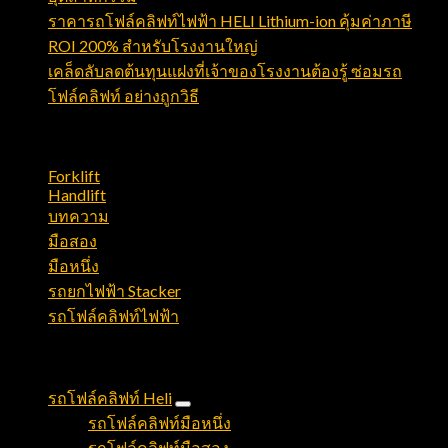
ราคารถโฟล์คลิฟท์ไฟฟ้า HELI Lithium-ion คุ้มค่าภาษี
ROI 200% สำหรับโรงงานใหญ่
เคล็ดลับลดต้นทุนแฝงที่เจ้าของโรงงานต้องรู้ ซ่อมรถ
โฟล์คลิฟท์ อย่างถูกวิธี
หมวดหมู่บทความ
Forklift
(23)
Handlift
(21)
บทความ
(128)
มือสอง
(2)
มือหนึ่ง
(8)
รถยกไฟฟ้า Stacker
(5)
รถโฟล์คลิฟท์ไฟฟ้า
(12)
สินค้าและบริการ
รถโฟล์คลิฟท์ Heli
รถโฟล์คลิฟท์มือหนึ่ง
รถโฟล์คลิฟท์มือสอง