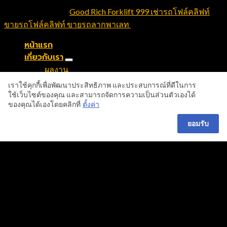
Copyright 2026 ©
Good Rich Forklift 999 เช่ารถโฟล์คลิฟท์
ขายรถโฟล์คลิฟท์ ขายรถลากพาเลท
. All Rights Reserved
หน้าแรก
เกี่ยวกับเรา
ผลงาน
สินค้าและบริการ
เราใช้คุกกี้เพื่อพัฒนาประสิทธิภาพ และประสบการณ์ที่ดีในการ
เช่ารถลากพาเลทไฟฟ้า
ใช้เว็บไซต์ของคุณ และสามารถจัดการความเป็นส่วนตัวเองได้
ของคุณได้เองโดยคลิกที่
ตั้งค่า
แบตเตอรี่รถโฟล์คลิฟท์
ยางตันรถโฟล์คลิฟท์
ยอมรับ
อะไหล่รถโฟล์คลิฟท์
รถโฟล์คลิฟท์มือสอง
รถโฟล์คลิฟท์ Heli
FORKLIFT HELI
รถโฟล์คลิฟท์ไฟฟ้า (Electric Forklift)
Handlift รถลากพาเลท
รถย้ายสินค้าใน Warehouse
รับซ่อมรถโฟล์คลิฟท์