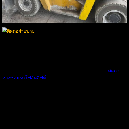
ปัญหาที่เสาหรือ ส่วนตัวยก
เสากระโดงเป็นกลไกในการยกและเป็นโครงของรถโฟล์คลิฟท์
หากยกไม่ขึ้นหรือยกไม่ลง หรือหากขึ้นลงแต่ผิดปกติ อาจบ่งบอก
ถึงปัญหาว่า ระบบไฮดรอลิกทำงานผิดปกติ ท่านควรรีบ
ติดต่อ
ช่างซ่อมรถโฟล์คลิฟท์
โดยด่วน เพื่อป้องกันปัญหาที่อาจขึ้นจาก
การยก
ปัญหาพวงมาลัยผิดพลาด
พวงมาลัยผิดพลาด
มีสาเหตุหลายประการ ที่ทำให้พวงมาลัยที่
บังคับเลี้ยวของรถโฟล์คลิฟท์ ทำงานได้ไม่ถูกต้อง สาเหตุหนึ่งที่
พบบ่อย อาจเป็นเพราะ ระดับการส่งน้ำมันพวงมาลัยต่ำ ซึ่งทำให้