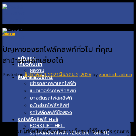
Skip
to
content
บทความ
ปัญหาของรถโฟล์คลิฟท์ทั่วไป ที่คุณ
สามารถหลีกเลี่ยงได้
หน้าแรก
เกี่ยวกับเรา
ผลงาน
Posted on
สิงหาคม 4, 2021
มีนาคม 2, 2026
by
goodrich_admin
สินค้าและบริการ
เช่ารถลากพาเลทไฟฟ้า
แบตเตอรี่รถโฟล์คลิฟท์
ยางตันรถโฟล์คลิฟท์
อะไหล่รถโฟล์คลิฟท์
รถโฟล์คลิฟท์มือสอง
รถโฟล์คลิฟท์ Heli
FORKLIFT HELI
การนำรถโฟล์คลิฟท์หรือนวัตกรรมใดๆมาใช้ในธุรกิจ คุณอาจ
รถโฟล์คลิฟท์ไฟฟ้า (Electric Forklift)