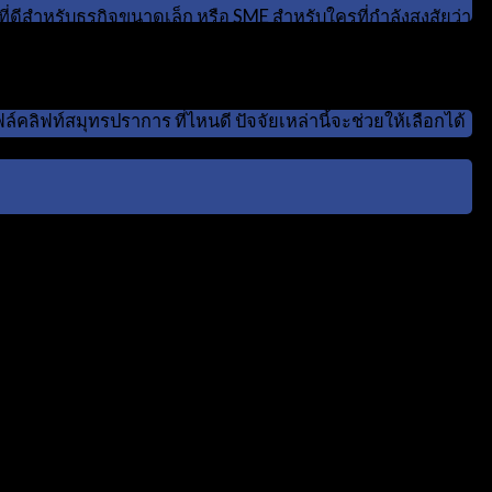
ี่ดีสำหรับธุรกิจขนาดเล็ก หรือ SME สำหรับใครที่กำลังสงสัยว่า
ลิฟท์สมุทรปราการ ที่ไหนดีจริงๆ.
่องของ
ปัจจัยสำคัญที่ต้องพิจารณาก่อนเช่ารถโฟล์คลิฟท์
รวมถึง
ล์คลิฟท์สมุทรปราการ ที่ไหนดี ปัจจัยเหล่านี้จะช่วยให้เลือกได้