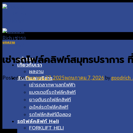
Skip
to
content
บทความ
เช่ารถโฟล์คลิฟท์สมุทรปราการ ท
หน้าแรก
เกี่ยวกับเรา
ผลงาน
สินค้าและบริการ
Posted on
กันยายน 27, 2025
พฤษภาคม 7, 2026
by
goodrich
เช่ารถลากพาเลทไฟฟ้า
แบตเตอรี่รถโฟล์คลิฟท์
ยางตันรถโฟล์คลิฟท์
อะไหล่รถโฟล์คลิฟท์
รถโฟล์คลิฟท์มือสอง
รถโฟล์คลิฟท์ Heli
FORKLIFT HELI