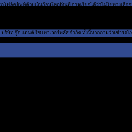
โฟล์คลิฟท์ด้วยเงินก้อนใหญ่ทันที อาจเรียกได้ว่าไม่ใช่ทางเลือกท
่เป็นประโยชน์ให้คุณ โดยเฉพาะหากคุณกำลังค้นหาว่าเช่ารถโฟล์ค
้นเพื่อให้ท่านได้ประโยชน์สูงสุด ผู้เขียนจึงอยากจะนำเสนอในเรื
ษัท กู๊ด แอนด์ ริช เพาเวอร์พลัส จำกัด ทั้งนี้หากถามว่าเช่ารถโฟ