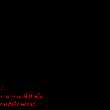
 เพาเวอร์พลัส จำกัด
รถโฟล์คลิฟท์สมุทรปราการ เช่ารถโฟล์คลิฟท์ในราคาประหยัด
กำลังหาว่าเช่ารถโฟล์คลิฟท์สมุทรปราการ ที่ไหนดี เราพร้อมที่
ต์
าคาขนส่งที่ปรับขึ้น
รสั่งซื้อ ทุกกรณี