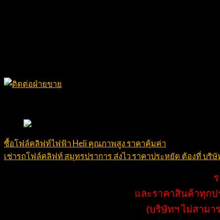
เช่ารถโฟล์คลิฟท์ สมุทรปราการ คุณภาพสูง 
บริษัท กู๊ด แอนด์ ริช เพาเวอร์พลัส จำกัด เรามีประสบการณ์ใ
พร้อมทั้งสัญญาที่ยุติธรรม อีกทั้งบริษัทยังมีทีมช่างมากประส
จะให้บริการด้วยคุณภาพและราคาคุ้มค่าที่สุด
#เช่ารถโฟล์คลิฟท์สมุทรปราการ สุดท้ายนี้ หากต้องการทราบว่าเ
ซื้อโฟล์คลิฟท์ไฟฟ้า Heli คุณภาพสูง ราคาคุ้มค่า
เช่ารถโฟล์คลิฟท์ สมุทรปราการ ส่งไว ราคาประหยัด ต้องที่ บริษัท
ร
และราคาสินค้าทุกปร
(บริษัทฯ ไม่สามา