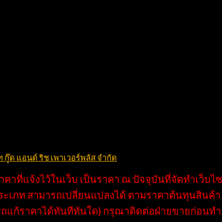
ราคาประหยัด เช่ากับ บริษัท กู๊ด แอนด์ ริช
นอุตสาหกรรมรถโฟล์คลิฟท์ยาวนานกว่า 10 ปี พร้อมให้บริการเช่า
บการณ์ คอยให้คำแนะนำ และดูแลตลอดการให้บริการ สำหรับลูกค้าที่
ช่ารถโฟล์คลิฟท์สมุทรปราการ ที่ไหนดี ติดต่อเราได้ทันที
 กู๊ด แอนด์ ริช เพาเวอร์พลัส จำกัด
าคาที่แจ้งไว้ในเว็บ เป็นราคา ณ ปัจจุบันที่จัดทำเว็บไซ
ะเภท สามารถเปลี่ยนแปลงได้ ตามราคาต้นทุนสินค้า ร
รถแก้ราคาได้ทันทีทันใด) กรุณาติดต่อฝ่ายขายก่อนทำกา