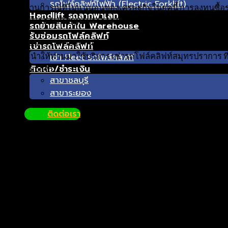
รถโฟล์คลิฟท์ไฟฟ้า (Electric Forklift)
ด้วยสถานการณ์ที่ไม่แน่นอนของเศรษฐกิจในยุคนี้ การลงทุนซื้อรถ
Handlift รถลากพาเลท
เช่ารถโฟล์คลิฟท์สมุทรปราการ ที่ไหนดี บทความนี้มีคำแนะนำที
รถย้ายสินค้าใน Warehouse
รับซ่อมรถโฟล์คลิฟท์
ผู้ประกอบการหลายๆท่านจึงเลือกที่จะเช่ารถโฟล์คลิฟท์แทน ดังนั
เช่ารถโฟล์คลิฟท์
ขอแนะนำให้ท่านมาใช้บริการ เช่ารถโฟล์คลิฟท์สมุทรปราการ ที่ บริ
เช่า Fleet รถโฟล์คลิฟท์
ติดต่อ/ชำระเงิน
ถูกต้องมากขึ้น.
สาขาชลบุรี
สาขาระยอง
ติดต่อเรา