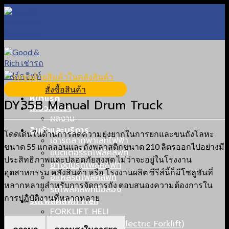
Skip
to
content
สั่งซื้อสินค้า
หน้าแรก
DY35B Manual Drum Truck
เกี่ยวกับเรา
ผลงาน
สินค้าและบริการ
โดดเด่นในด้านการลดความยุ่งยากในการยกและขนถังโลหะ
เช่ารถลากพาเลทไฟฟ้า
ขนาด 55 แกลลอนและถังพลาสติกขนาด 210 ลิตรออกไปอย่างมี
แบตเตอรี่รถโฟล์คลิฟท์
ประสิทธิภาพและปลอดภัยสูงสุด ไม่ว่าจะอยู่ในโรงงาน
ยางตันรถโฟล์คลิฟท์
อุตสาหกรรม คลังสินค้า หรือ โรงงานผลิต ซีรีส์นี้ก็มีโซลูชันที่
อะไหล่รถโฟล์คลิฟท์
หลากหลายสำหรับการจัดการถัง ตอบสนองความต้องการใน
รถโฟล์คลิฟท์มือสอง
การปฏิบัติงานที่หลากหลาย
รถโฟล์คลิฟท์ Heli
FORKLIFT HELI
รถโฟล์คลิฟท์ไฟฟ้า (Electric Forklift)