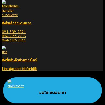
สั่งสินค้าจำนวนมาก
094-539-7891
096-292-2935
064-149-3941
สั่งซื้อสินค้าผ่านทางไลน์
Line @goodrichforklift
ขอใบเสนอราคา