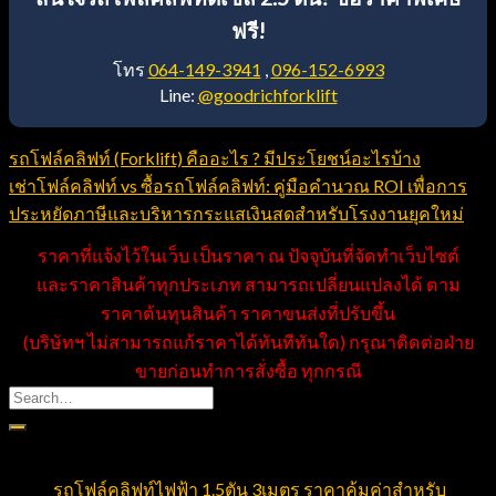
ฟรี!
โทร
064-149-3941
,
096-152-6993
Line:
@goodrichforklift
รถโฟล์คลิฟท์ (Forklift) คืออะไร ? มีประโยชน์อะไรบ้าง
เช่าโฟล์คลิฟท์ vs ซื้อรถโฟล์คลิฟท์: คู่มือคำนวณ ROI เพื่อการ
ประหยัดภาษีและบริหารกระแสเงินสดสำหรับโรงงานยุคใหม่
ราคาที่แจ้งไว้ในเว็บ เป็นราคา ณ ปัจจุบันที่จัดทำเว็บไซต์
และราคาสินค้าทุกประเภท สามารถเปลี่ยนแปลงได้ ตาม
ราคาต้นทุนสินค้า ราคาขนส่งที่ปรับขึ้น
(บริษัทฯ ไม่สามารถแก้ราคาได้ทันทีทันใด) กรุณาติดต่อฝ่าย
ขายก่อนทำการสั่งซื้อ ทุกกรณี
บทความล่าสุด
รถโฟล์คลิฟท์ไฟฟ้า 1.5ตัน 3เมตร ราคาคุ้มค่าสำหรับ