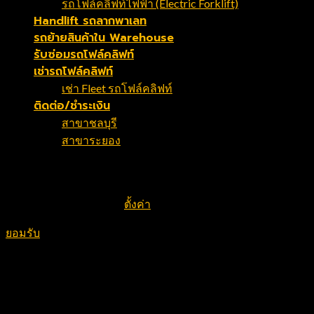
รถโฟล์คลิฟท์ไฟฟ้า (Electric Forklift)
Handlift รถลากพาเลท
รถย้ายสินค้าใน Warehouse
รับซ่อมรถโฟล์คลิฟท์
เช่ารถโฟล์คลิฟท์
เช่า Fleet รถโฟล์คลิฟท์
ติดต่อ/ชำระเงิน
สาขาชลบุรี
สาขาระยอง
เราใช้คุกกี้เพื่อพัฒนาประสิทธิภาพ และประสบการณ์ที่ดีในการ
ใช้เว็บไซต์ของคุณ และสามารถจัดการความเป็นส่วนตัวเองได้
ของคุณได้เองโดยคลิกที่
ตั้งค่า
ยอมรับ
ตั้งค่าความเป็นส่วนตัว
คุณสามารถเลือกการตั้งค่าคุกกี้โดยเปิด/ปิด คุกกี้ในแต่ละ
ประเภทได้ตามความต้องการ ยกเว้น คุกกี้ที่จำเป็น