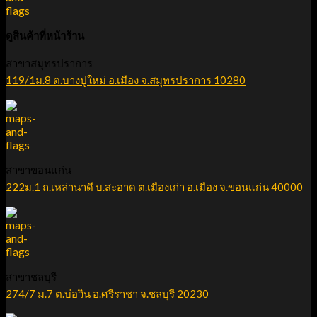
ดูสินค้าที่หน้าร้าน
สาขาสมุทรปราการ
119/1ม.8 ต.บางปูใหม่ อ.เมือง จ.สมุทรปราการ 10280
สาขาขอนแก่น
222ม.1 ถ.เหล่านาดี บ.สะอาด ต.เมืองเก่า อ.เมือง จ.ขอนแก่น 40000
สาขาชลบุรี
274/7 ม.7 ต.บ่อวิน อ.ศรีราชา จ.ชลบุรี 20230