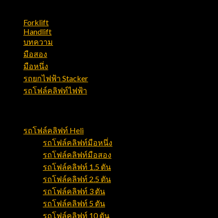
หมวดหมู่บทความ
Forklift
(23)
Handlift
(21)
บทความ
(128)
มือสอง
(2)
มือหนึ่ง
(8)
รถยกไฟฟ้า Stacker
(5)
รถโฟล์คลิฟท์ไฟฟ้า
(12)
สินค้าและบริการ
รถโฟล์คลิฟท์ Heli
รถโฟล์คลิฟท์มือหนึ่ง
รถโฟล์คลิฟท์มือสอง
รถโฟล์คลิฟท์ 1.5 ตัน
รถโฟล์คลิฟท์ 2.5 ตัน
รถโฟล์คลิฟท์ 3 ตัน
รถโฟล์คลิฟท์ 5 ตัน
รถโฟล์คลิฟท์ 10 ตัน