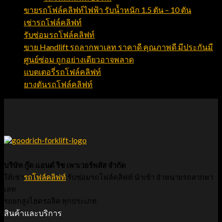
ขายรถโฟล์คลิฟท์ไฟฟ้า รับน้ำหนัก 1.5 ตัน – 10 ตัน
เช่ารถโฟล์คลิฟท์
รับซ่อมรถโฟล์คลิฟท์
ขาย Handlift รถลากพาเลท ราคาดี คุณภาพดี มีประกันมี
ศูนย์ซ่อม ถูกอย่างเดียวอาจพลาด
แบตเตอรี่รถโฟล์คลิฟท์
ยางตันรถโฟล์คลิฟท์
บริษัท กู๊ด แอนด์ ริช เพาเวอร์พลัส จำกัด
ให้เช่า
รถโฟล์คลิฟท์
รับซ่อมรถโฟล์คลิฟท์ นำเข้า จำหน่ายรถลากพา
เลท
รถยกสูงไฮดรอลิค ทุกประเภท
สินค้าและบริการ