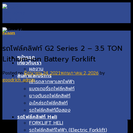
Skip
to
content
Forklift
รถโฟล์คลิฟท์ G2 Series 2 – 3.5 TON
Lithium-ion Battery Forklift
หน้าแรก
เกี่ยวกับเรา
ผลงาน
Posted on
มิถุนายน 24, 2021
พฤษภาคม 2, 2026
by
สินค้าและบริการ
goodrich_admin
เช่ารถลากพาเลทไฟฟ้า
แบตเตอรี่รถโฟล์คลิฟท์
ยางตันรถโฟล์คลิฟท์
อะไหล่รถโฟล์คลิฟท์
รถโฟล์คลิฟท์มือสอง
รถโฟล์คลิฟท์ Heli
FORKLIFT HELI
รถโฟล์คลิฟท์ไฟฟ้า (Electric Forklift)