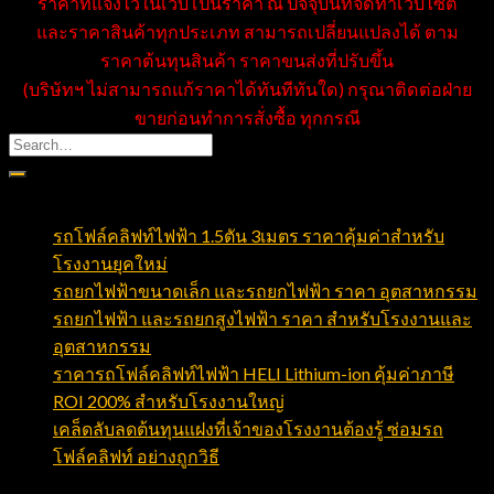
ราคาที่แจ้งไว้ในเว็บ เป็นราคา ณ ปัจจุบันที่จัดทำเว็บไซต์
และราคาสินค้าทุกประเภท สามารถเปลี่ยนแปลงได้ ตาม
ราคาต้นทุนสินค้า ราคาขนส่งที่ปรับขึ้น
(บริษัทฯ ไม่สามารถแก้ราคาได้ทันทีทันใด) กรุณาติดต่อฝ่าย
ขายก่อนทำการสั่งซื้อ ทุกกรณี
บทความล่าสุด
รถโฟล์คลิฟท์ไฟฟ้า 1.5ตัน 3เมตร ราคาคุ้มค่าสำหรับ
โรงงานยุคใหม่
รถยกไฟฟ้าขนาดเล็ก และรถยกไฟฟ้า ราคา อุตสาหกรรม
รถยกไฟฟ้า และรถยกสูงไฟฟ้า ราคา สำหรับโรงงานและ
อุตสาหกรรม
ราคารถโฟล์คลิฟท์ไฟฟ้า HELI Lithium-ion คุ้มค่าภาษี
ROI 200% สำหรับโรงงานใหญ่
เคล็ดลับลดต้นทุนแฝงที่เจ้าของโรงงานต้องรู้ ซ่อมรถ
โฟล์คลิฟท์ อย่างถูกวิธี