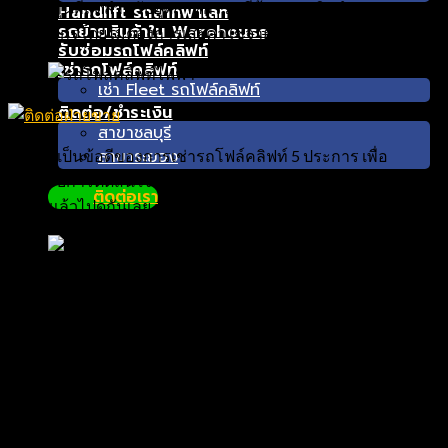
คุ้มต้นทุนที่สุดสำหรับอุตสาหกรรมที่ต้องการเพิ่มจำนวน
Handlift รถลากพาเลท
รถย้ายสินค้าใน Warehouse
เครื่องจักรโดยไม่ต้องการเสียค่าใช้จ่ายจำนวนมาก
รับซ่อมรถโฟล์คลิฟท์
เช่ารถโฟล์คลิฟท์
เช่า Fleet รถโฟล์คลิฟท์
ติดต่อ/ชำระเงิน
สาขาชลบุรี
สาขาระยอง
ต่อไปนี้เป็นข้อดีของการเช่ารถโฟล์คลิฟท์ 5 ประการ เพื่อ
ประกอบการตัดสินใจว่าท่านควรเช่ารถโฟล์คลิฟท์หรือไหม ถ้า
ติดต่อเรา
พร้อมแล้วไปดูกันเลย…
ประโยชน์ของการเช่ารถโฟล์คลิฟท์มีอะไรบ้าง ??
ประโยชน์ของการเช่ารถโฟล์คลิฟท์ : จ่ายเฉพาะสิ่งที่คุณ
ใช้
การเช่ารถโฟล์คลิฟท์เป็นทางเลือกที่เหมาะสมที่สุด ในช่วงที่