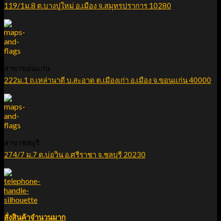
119/1ม.8 ต.บางปูใหม่ อ.เมือง จ.สมุทรปราการ 10280
สาขาขอนแก่น
222ม.1 ถ.เหล่านาดี บ.สะอาด ต.เมืองเก่า อ.เมือง จ.ขอนแก่น 40000
สาขาชลบุรี
274/7 ม.7 ต.บ่อวิน อ.ศรีราชา จ.ชลบุรี 20230
สั่งสินค้าจำนวนมาก