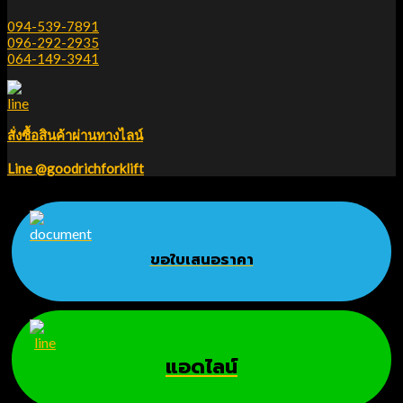
094-539-7891
096-292-2935
064-149-3941
สั่งซื้อสินค้าผ่านทางไลน์
Line @goodrichforklift
ขอใบเสนอราคา
แอดไลน์