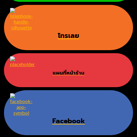
โทรเลย
แผนที่หน้าร้าน
Facebook