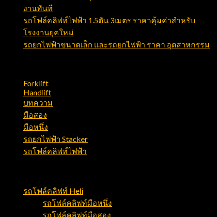
งานทันที
รถโฟล์คลิฟท์ไฟฟ้า 1.5ตัน 3เมตร ราคาคุ้มค่าสำหรับ
โรงงานยุคใหม่
รถยกไฟฟ้าขนาดเล็ก และรถยกไฟฟ้า ราคา อุตสาหกรรม
หมวดหมู่บทความ
Forklift
(23)
Handlift
(21)
บทความ
(131)
มือสอง
(2)
มือหนึ่ง
(8)
รถยกไฟฟ้า Stacker
(5)
รถโฟล์คลิฟท์ไฟฟ้า
(12)
สินค้าและบริการ
รถโฟล์คลิฟท์ Heli
รถโฟล์คลิฟท์มือหนึ่ง
รถโฟล์คลิฟท์มือสอง