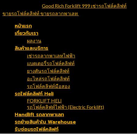
Copyright 2026 ©
Good Rich Forklift 999 เช่ารถโฟล์คลิฟท์
ขายรถโฟล์คลิฟท์ ขายรถลากพาเลท
. All Rights Reserved
หน้าแรก
เกี่ยวกับเรา
ผลงาน
สินค้าและบริการ
เช่ารถลากพาเลทไฟฟ้า
แบตเตอรี่รถโฟล์คลิฟท์
ยางตันรถโฟล์คลิฟท์
อะไหล่รถโฟล์คลิฟท์
รถโฟล์คลิฟท์มือสอง
รถโฟล์คลิฟท์ Heli
FORKLIFT HELI
รถโฟล์คลิฟท์ไฟฟ้า (Electric Forklift)
Handlift รถลากพาเลท
รถย้ายสินค้าใน Warehouse
รับซ่อมรถโฟล์คลิฟท์
เช่ารถโฟล์คลิฟท์