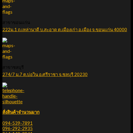
สาขาขอนแก่น
222ม.1 ถ.เหล่านาดี บ.สะอาด ต.เมืองเก่า อ.เมือง จ.ขอนแก่น 40000
สาขาชลบุรี
274/7 ม.7 ต.บ่อวิน อ.ศรีราชา จ.ชลบุรี 20230
สั่งสินค้าจำนวนมาก
094-539-7891
096-292-2935