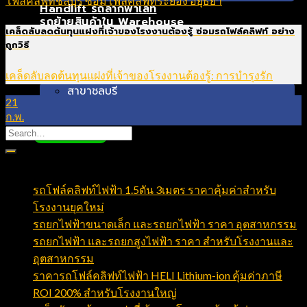
Handlift รถลากพาเลท
รถย้ายสินค้าใน Warehouse
เคล็ดลับลดต้นทุนแฝงที่เจ้าของโรงงานต้องรู้ ซ่อมรถโฟล์คลิฟท์ อย่าง
รับซ่อมรถโฟล์คลิฟท์
ถูกวิธี
เช่ารถโฟล์คลิฟท์
เช่า Fleet รถโฟล์คลิฟท์
เคล็ดลับลดต้นทุนแฝงที่เจ้าของโรงงานต้องรู้: การบำรุงรัก
ติดต่อ/ชำระเงิน
สาขาชลบุรี
21
สาขาระยอง
ก.พ.
ติดต่อเรา
บทความล่าสุด
รถโฟล์คลิฟท์ไฟฟ้า 1.5ตัน 3เมตร ราคาคุ้มค่าสำหรับ
โรงงานยุคใหม่
รถยกไฟฟ้าขนาดเล็ก และรถยกไฟฟ้า ราคา อุตสาหกรรม
รถยกไฟฟ้า และรถยกสูงไฟฟ้า ราคา สำหรับโรงงานและ
อุตสาหกรรม
ราคารถโฟล์คลิฟท์ไฟฟ้า HELI Lithium-ion คุ้มค่าภาษี
ROI 200% สำหรับโรงงานใหญ่