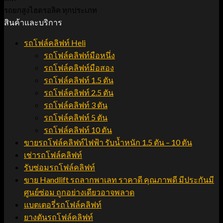
รถยกสูงไฮดรอลิค ทุกประเภท
สินค้าและบริการ
รถโฟล์คลิฟท์ Heli
รถโฟล์คลิฟท์มือหนึ่ง
รถโฟล์คลิฟท์มือสอง
รถโฟล์คลิฟท์ 1.5 ตัน
รถโฟล์คลิฟท์ 2.5 ตัน
รถโฟล์คลิฟท์ 3 ตัน
รถโฟล์คลิฟท์ 5 ตัน
รถโฟล์คลิฟท์ 10 ตัน
ขายรถโฟล์คลิฟท์ไฟฟ้า รับน้ำหนัก 1.5 ตัน – 10 ตัน
เช่ารถโฟล์คลิฟท์
รับซ่อมรถโฟล์คลิฟท์
ขาย Handlift รถลากพาเลท ราคาดี คุณภาพดี มีประกันมี
ศูนย์ซ่อม ถูกอย่างเดียวอาจพลาด
แบตเตอรี่รถโฟล์คลิฟท์
ยางตันรถโฟล์คลิฟท์