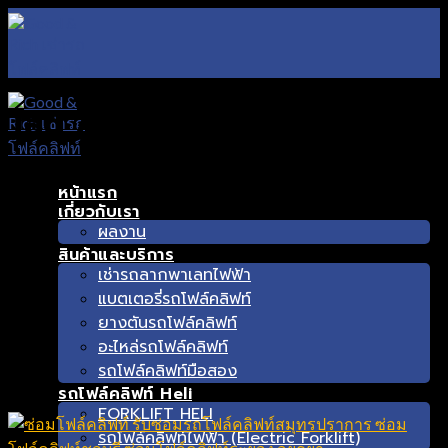
Skip
to
content
Tag Archives:
ซ่อมโฟล์คลิฟท์
หน้าแรก
เกี่ยวกับเรา
ผลงาน
สินค้าและบริการ
เช่ารถลากพาเลทไฟฟ้า
แบตเตอรี่รถโฟล์คลิฟท์
ยางตันรถโฟล์คลิฟท์
อะไหล่รถโฟล์คลิฟท์
รถโฟล์คลิฟท์มือสอง
รถโฟล์คลิฟท์ Heli
FORKLIFT HELI
รถโฟล์คลิฟท์ไฟฟ้า (Electric Forklift)