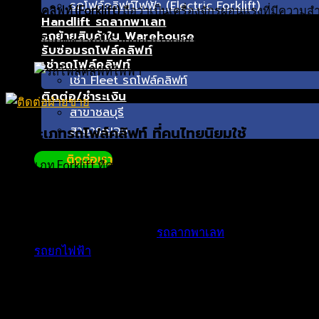
รถโฟล์คลิฟท์ไฟฟ้า (Electric Forklift)
รถโฟล์คลิฟท์ (Forklift)
ถือว่าเป็นเครื่องจักรผ่อนแรงที่มีความ
Handlift รถลากพาเลท
รถย้ายสินค้าใน Warehouse
สำหรับในบทความนี้ Goodrich forklift จะขอแนะนำเกี่ยวกับ
ปร
รับซ่อมรถโฟล์คลิฟท์
เช่ารถโฟล์คลิฟท์
เช่า Fleet รถโฟล์คลิฟท์
ติดต่อ/ชำระเงิน
สาขาชลบุรี
สาขาระยอง
4 ประเภทรถโฟล์คลิฟท์ ที่คนไทยนิยมใช้
ติดต่อเรา
4 ประเภท Forklift ที่คนไทยนิยมใช้ตามความคิดเห็นของผู้เขียน 
รถโฟล์คลิฟท์ไฟฟ้า
รถโฟล์คลิฟท์สันดาปภายใน ดีเซล เบนซิน และแก๊ส
รถลากพาเลทไฟฟ้า และ
รถลากพาเลท
รุ่นมาตราฐาน
รถยกไฟฟ้า
Pallet Strackers
รถโฟล์คลิฟท์ไฟฟ้า
รถโฟล์คลิฟท์ไฟฟ้า ถูกสร้างขึ้นโดยคำนึงถึงความทนทาน ประสิทธ