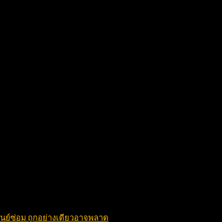
ูนย์ซ่อม ถูกอย่างเดียวอาจพลาด