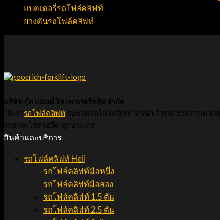
แบตเตอรี่รถโฟล์คลิฟท์
ยางตันรถโฟล์คลิฟท์
บริษัท กู๊ด แอนด์ ริช เพาเวอร์พลัส จำกัด
ให้เช่า
รถโฟล์คลิฟท์
รับซ่อมรถโฟล์คลิฟท์ นำเข้า จำหน่ายรถลากพาเล
รถยกสูงไฮดรอลิค ทุกประเภท
สินค้าและบริการ
รถโฟล์คลิฟท์ Heli
รถโฟล์คลิฟท์มือหนึ่ง
รถโฟล์คลิฟท์มือสอง
รถโฟล์คลิฟท์ 1.5 ตัน
รถโฟล์คลิฟท์ 2.5 ตัน