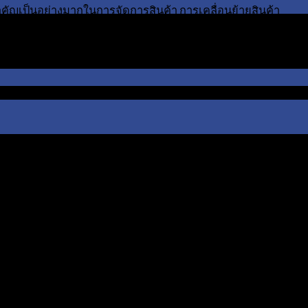
สำคัญเป็นอย่างมากในการจัดการสินค้า การเคลื่อนย้ายสินค้า
ะเภทของรถโฟล์คลิฟท์
ซึ่งเป็นอีกเรื่องที่ต้องใส่ใจเป็นพิเศษ
ได้แก่
ิภาพ สิ่งแวดล้อม และคุณภาพเป็นหลัก มีหน้าที่เพื่อช่วยเคลื่อน