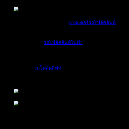
รถโฟล์คลิฟท์ไฟฟ้าทำงานโดยใช้
แบตเตอรี่รถโฟล์คลิฟท์
ซึ่งทำ
ขับเคลื่อน
อ่านเพิ่มเติมเกี่ยวกับ
รถโฟล์คลิฟท์ไฟฟ้า
รถโฟล์คลิฟท์สันดาปภายใน ดีเซล เบนซิน และแก๊ส
เชื้อเพลิงที่ใช้ใน
รถโฟล์คลิฟท์
แบบสันดาปภายใน แบ่งออกเป็น 2 ป
น้ำมันดีเซล
– เป็นเชื้อเพลิงที่มีประสิทธิภาพปานกลาง ราคาเชื้
น้ำมันเบนซิน
– รถโฟล์คลิฟท์น้ำมันเบนซิน พบได้น้อยกว่ารถโฟล์
กว่าน้ำมันดีเซลหากเทียบเชิงประสิทธิภาพ