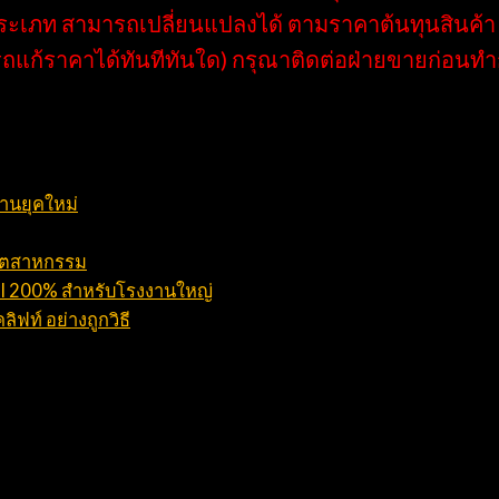
ะเภท สามารถเปลี่ยนแปลงได้ ตามราคาต้นทุนสินค้า ร
รถแก้ราคาได้ทันทีทันใด) กรุณาติดต่อฝ่ายขายก่อนทำกา
งานยุคใหม่
อุตสาหกรรม
ROI 200% สำหรับโรงงานใหญ่
ิฟท์ อย่างถูกวิธี