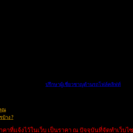
ง ที่มักถูกใช้งานในโรงงาน คลังสินค้า
่อจัดเก็บบนแท่นยก ชั้นวาง ได้อย่างสมบูรณ์แบบ
ิษัท กู๊ด แอนด์ ริช เพาเวอร์พลัส จำกัด
t เป็นเรื่องสำคัญ
ในราคาประหยัด สามารถ
ปรึกษาผู้เชี่ยวชาญด้านรถโฟล์คลิฟท์
ที่ บร
คุณ
รบ้าง ?
าคาที่แจ้งไว้ในเว็บ เป็นราคา ณ ปัจจุบันที่จัดทำเว็บไซ