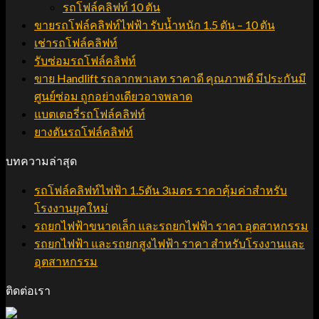
รถโฟล์คลิฟท์ 10 ตัน
ขายรถโฟล์คลิฟท์ไฟฟ้า รับน้ำหนัก 1.5 ตัน – 10 ตัน
เช่ารถโฟล์คลิฟท์
รับซ่อมรถโฟล์คลิฟท์
ขาย Handlift รถลากพาเลท ราคาดี คุณภาพดี มีประกันมี
ศูนย์ซ่อม ถูกอย่างเดียวอาจพลาด
แบตเตอรี่รถโฟล์คลิฟท์
ยางตันรถโฟล์คลิฟท์
บทความล่าสุด
รถโฟล์คลิฟท์ไฟฟ้า 1.5ตัน 3เมตร ราคาคุ้มค่าสำหรับ
โรงงานยุคใหม่
รถยกไฟฟ้าขนาดเล็ก และรถยกไฟฟ้า ราคา อุตสาหกรรม
รถยกไฟฟ้า และรถยกสูงไฟฟ้า ราคา สำหรับโรงงานและ
อุตสาหกรรม
ติดต่อเรา