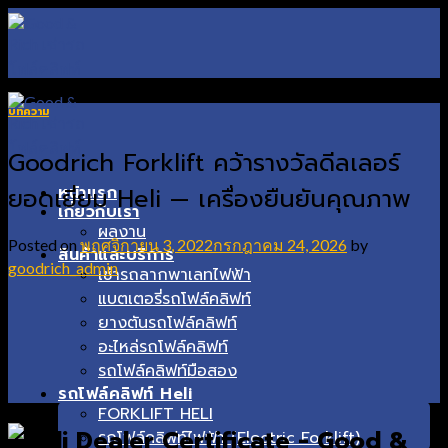
Skip
to
content
บทความ
Goodrich Forklift คว้ารางวัลดีลเลอร์
ยอดเยี่ยม Heli — เครื่องยืนยันคุณภาพ
หน้าแรก
เกี่ยวกับเรา
ผลงาน
Posted on
พฤศจิกายน 3, 2022
กรกฎาคม 24, 2026
by
สินค้าและบริการ
goodrich_admin
เช่ารถลากพาเลทไฟฟ้า
แบตเตอรี่รถโฟล์คลิฟท์
ยางตันรถโฟล์คลิฟท์
อะไหล่รถโฟล์คลิฟท์
รถโฟล์คลิฟท์มือสอง
รถโฟล์คลิฟท์ Heli
FORKLIFT HELI
รถโฟล์คลิฟท์ไฟฟ้า (Electric Forklift)