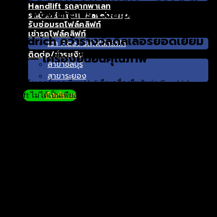
Handlift รถลากพาเลท
รถย้ายสินค้าใน Warehouse
รับซ่อมรถโฟล์คลิฟท์
เช่ารถโฟล์คลิฟท์
Goodrich คว้ารางวัลดีลเลอร์ยอดเยี่ยม
เช่า Fleet รถโฟล์คลิฟท์
ติดต่อ/ชำระเงิน
Heli — เครื่องยืนยันคุณภาพ
สาขาชลบุรี
สาขาระยอง
รางวัลดีลเลอร์ยอดเยี่ยม Heli คือเครื่องยืนยันว่า Goodrich
ติดต่อเรา
Forklift ไม่ได้เป็นเพียงผู้ขาย แต่เป็นตัวแทนที่ผ่านมาตรฐานทั้ง
ด้านยอดขายและบริการจนได้รับการยกย่องเป็นอันดับต้น
บทความนี้อธิบายว่ารางวัลนี้คืออะไร สำคัญกับลูกค้าอย่างไร
และสะท้อนคุณภาพการดูแลของเราอย่างไร
ดีลเลอร์ยอดเยี่ยม Heli คือรางวัลอะไร
รางวัลนี้มอบให้ตัวแทนจำหน่ายที่ทำผลงานโดดเด่นทั้งด้านการ
ขายและการบริการลูกค้า ไม่ใช่ทุกดีลเลอร์จะได้รับ
ความหมายของรางวัลดีลเลอร์ยอดเยี่ยม