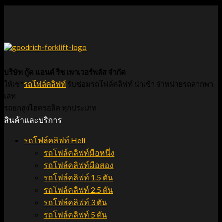
บริษัท กู๊ด แอนด์ ริช เพาเวอร์พลัส จำกัด
ให้เช่า
รถโฟล์คลิฟท์
รับซ่อมรถโฟล์คลิฟท์ นำเข้า จำหน่ายรถลากพา
เลท
รถยกสูงไฮดรอลิค ทุกประเภท
สินค้าและบริการ
รถโฟล์คลิฟท์ Heli
รถโฟล์คลิฟท์มือหนึ่ง
รถโฟล์คลิฟท์มือสอง
รถโฟล์คลิฟท์ 1.5 ตัน
รถโฟล์คลิฟท์ 2.5 ตัน
รถโฟล์คลิฟท์ 3 ตัน
รถโฟล์คลิฟท์ 5 ตัน